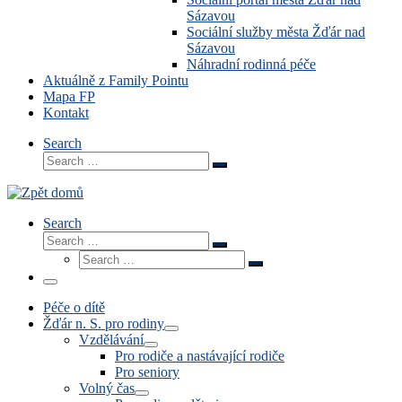
Sázavou
Sociální služby města Žďár nad
Sázavou
Náhradní rodinná péče
Aktuálně z Family Pointu
Mapa FP
Kontakt
Search
Search
Search
…
Search
Search
Search
Search
…
Search
…
Menu
Péče o dítě
Žďár n. S. pro rodiny
Vzdělávání
Pro rodiče a nastávající rodiče
Pro seniory
Volný čas