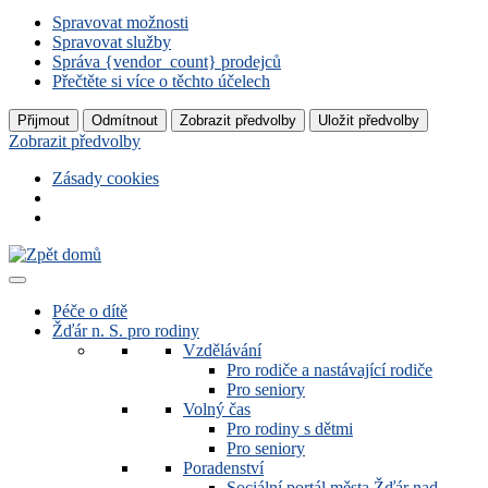
Spravovat možnosti
Spravovat služby
Správa {vendor_count} prodejců
Přečtěte si více o těchto účelech
Přijmout
Odmítnout
Zobrazit předvolby
Uložit předvolby
Zobrazit předvolby
Zásady cookies
Zobrazit
celý
obsah
Péče o dítě
Žďár n. S. pro rodiny
Vzdělávání
Pro rodiče a nastávající rodiče
Pro seniory
Volný čas
Pro rodiny s dětmi
Pro seniory
Poradenství
Sociální portál města Žďár nad