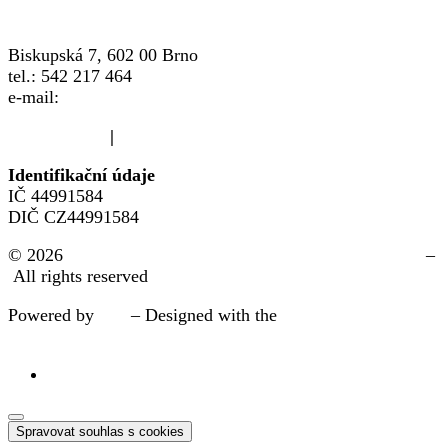
Biskupská 7, 602 00 Brno
tel.: 542 217 464
e-mail:
info@crsp.cz
www.crsp.cz
|
www.familypoint.cz
Identifikační údaje
IČ 44991584
DIČ CZ44991584
© 2026
Žďár n. S. | FAMILY POINT místo pro rodinu®
–
All rights reserved
Powered by
WP
– Designed with the
pokročílá nastavení
pro Customizr šablonu.
Spravovat souhlas s cookies