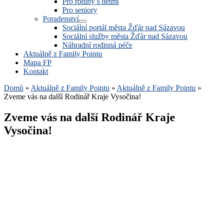
Pro rodiny s dětmi
Pro seniory
Poradenství
Sociální portál města Žďár nad Sázavou
Sociální služby města Žďár nad Sázavou
Náhradní rodinná péče
Aktuálně z Family Pointu
Mapa FP
Kontakt
Domů
»
Aktuálně z Family Pointu
»
Aktuálně z Family Pointu
»
Zveme vás na další Rodinář Kraje Vysočina!
Zveme vás na další Rodinář Kraje
Vysočina!