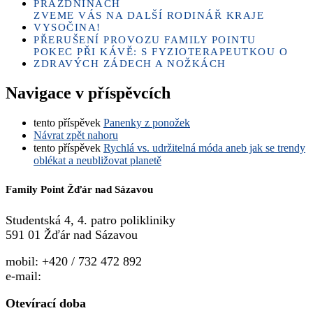
PRÁZDNINÁCH
ZVEME VÁS NA DALŠÍ RODINÁŘ KRAJE
VYSOČINA!
PŘERUŠENÍ PROVOZU FAMILY POINTU
POKEC PŘI KÁVĚ: S FYZIOTERAPEUTKOU O
ZDRAVÝCH ZÁDECH A NOŽKÁCH
Navigace v příspěvcích
tento příspěvek
Panenky z ponožek
Návrat zpět nahoru
tento příspěvek
Rychlá vs. udržitelná móda aneb jak se trendy
oblékat a neubližovat planetě
Family Point Žďár nad Sázavou
Studentská 4, 4. patro polikliniky
591 01 Žďár nad Sázavou
mobil: +420 / 732 472 892
e-mail:
familypoint.zdar@kolping.cz
Otevírací doba