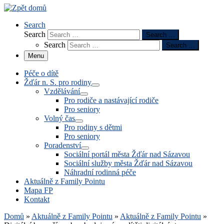
Search
Search
Search …
Search
Search …
Menu
Péče o dítě
Žďár n. S. pro rodiny
Vzdělávání
Pro rodiče a nastávající rodiče
Pro seniory
Volný čas
Pro rodiny s dětmi
Pro seniory
Poradenství
Sociální portál města Žďár nad Sázavou
Sociální služby města Žďár nad Sázavou
Náhradní rodinná péče
Aktuálně z Family Pointu
Mapa FP
Kontakt
Domů
»
Aktuálně z Family Pointu
»
Aktuálně z Family Pointu
»