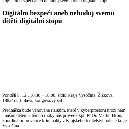
Digitální bezpečí aneb nebuduj svému dítěti digitální stopu
Digitální bezpečí aneb nebuduj svému
dítěti digitální stopu
Pondělí 8. 12., 16:30 – 18:00, sídlo Kraje Vysočina, Žižkova
1882/57, Jihlava, kongresový sál
Přednáška bude věnována rizikům, které v kyberprostoru hrozí nám
i našim dětem a těmito riziky nás provede kpt. PhDr. Martin Hron,
koordinátor prevence kriminality z Krajského ředitelství policie kraje
Vysočina.