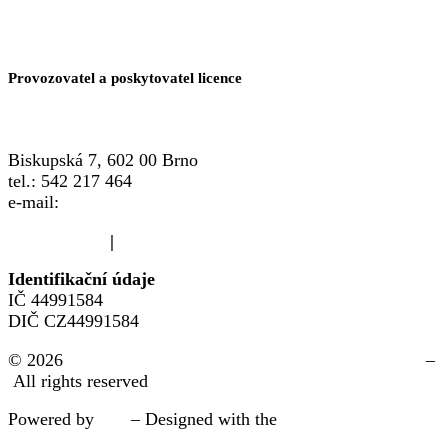
Provozovatel a poskytovatel licence
Biskupská 7, 602 00 Brno
tel.: 542 217 464
e-mail:
info@crsp.cz
www.crsp.cz
|
www.familypoint.cz
Identifikační údaje
IČ 44991584
DIČ CZ44991584
© 2026
Žďár n. S. | FAMILY POINT místo pro rodinu®
–
All rights reserved
Powered by
WP
– Designed with the
pokročílá nastavení
pro Customizr šablonu.